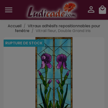
person_outline
local_mall

0
Accueil
Vitraux adhésifs repositionnables pour
fenêtre
Vitrail fleur, Double Grand Iris
RUPTURE DE STOCK