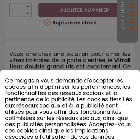
AVIS CLIENTS
AJOUTER AU PANIER

Rupture de stock
Vous cherchez une solution pour orner les
vitres latérales de la porte d'entrée, le
Vitrail
fleur double grand Iris
est exactement Ce
qu'il vous faut, tendance et pas cher.
Ce magasin vous demande d'accepter les
cookies afin d'optimiser les performances, les
fonctionnalités des réseaux sociaux et la
Livraison gratuite dès 20€ d'achat

pertinence de la publicité. Les cookies tiers liés
aux réseaux sociaux et à la publicité sont
Délai moyen de livraison de 2 à 5 jours ouvrés

utilisés pour vous offrir des fonctionnalités
optimisées sur les réseaux sociaux, ainsi que
des publicités personnalisées. Acceptez-vous
ces cookies ainsi que les implications
Description Vitrail fleur, Double
associées à l'utilisation de vos données
Grand Iris